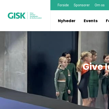
Forside
Sponsorer
Om os
Nyheder
Events
F
Give 