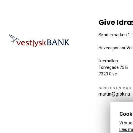
Give Idr
Søndermarken 1. 7
Hovedsponsor Ves
Ikærhallen
Torvegade 75 B
7323 Give
SEND OS EN MAIL
martin@gisk.nu
Cooki
Vi brug
Læs m