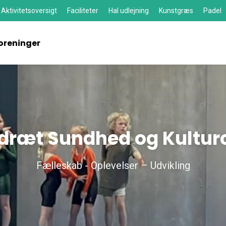
Aktivitetsoversigt
Faciliteter
Hal udlejning
Kunstgræs
Padel
oreninger
Idræt Sundhed og Kultur
Fælleskab - Oplevelser – Udvikling