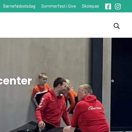
Børnefødselsdag
Sommerfest i Give
Skolepas
center