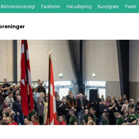
Aktivitetsoversigt
Faciliteter
Hal udlejning
Kunstgræs
Padel
oreninger