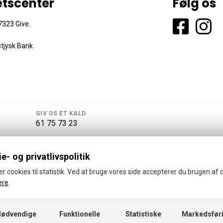
ætscenter
Følg os
323 Give.
tjysk Bank
GIV OS ET KALD
61 75 73 23
e- og privatlivspolitik
er cookies til statistik. Ved at bruge vores side accepterer du brugen af 
ere
© 2026 · GISK
Cookies- og privatlivspolitik
CVR: 39062399
Nødvendige
Funktionelle
Statistiske
Markedsfør