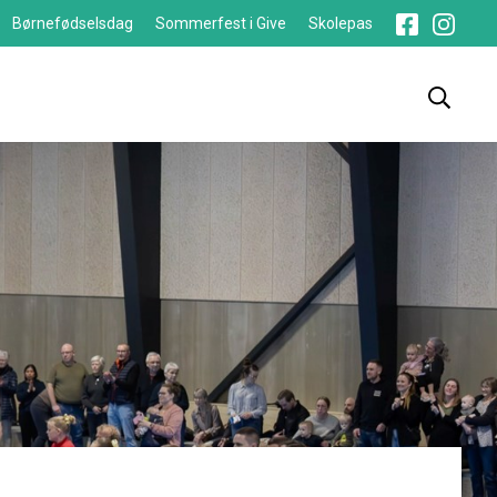
Børnefødselsdag
Sommerfest i Give
Skolepas