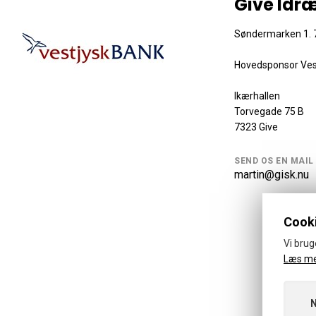
Give Idr
Søndermarken 1. 7
Hovedsponsor Ves
Ikærhallen
Torvegade 75 B
7323 Give
SEND OS EN MAIL
martin@gisk.nu
Cooki
Vi brug
Læs m