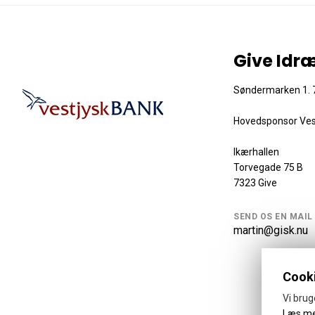
Give Idr
Søndermarken 1. 7
Hovedsponsor Ves
Ikærhallen
Torvegade 75 B
7323 Give
SEND OS EN MAIL
martin@gisk.nu
Cooki
Vi brug
Læs m