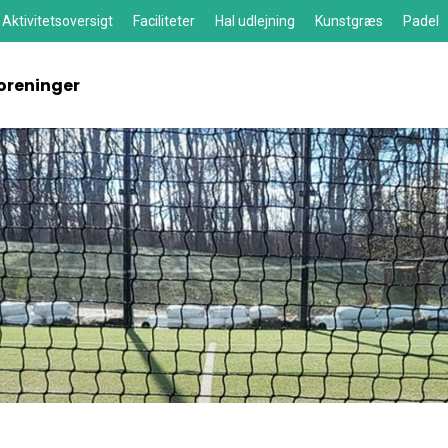
Aktivitetsoversigt
Faciliteter
Hal udlejning
Kunstgræs
Padel
oreninger