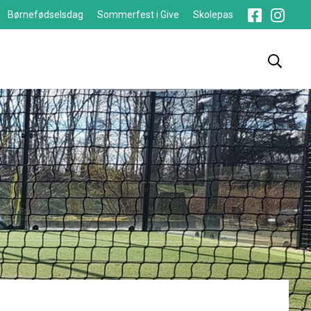
Børnefødselsdag
Sommerfest i Give
Skolepas