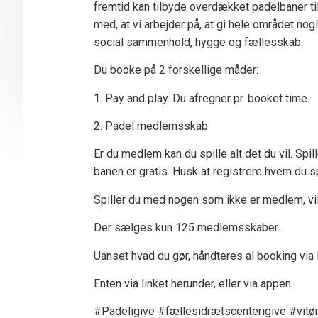
fremtid kan tilbyde overdækket padelbaner ti
med, at vi arbejder på, at gi hele området no
social sammenhold, hygge og fællesskab.
Du booke på 2 forskellige måder:
1. Pay and play. Du afregner pr. booket time.
2. Padel medlemsskab
Er du medlem kan du spille alt det du vil. Sp
banen er gratis. Husk at registrere hvem du sp
Spiller du med nogen som ikke er medlem, vi
Der sælges kun 125 medlemsskaber.
Uanset hvad du gør, håndteres al booking vi
Enten via linket herunder, eller via appen.
#Padeligive #fællesidrætscenterigive #vit