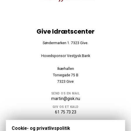
Give Idrætscenter
Søndermarken 1. 7323 Give.
Hovedsponsor Vestjysk Bank
Ikærhallen
Torvegade 75 B
7323 Give
SEND OS EN MAIL
martin@gisk.nu
GIV OS ET KALD
61 75 73 23
Følg os
Cookie- og privatlivspolitik