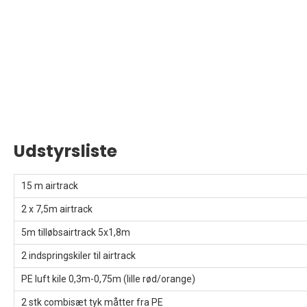
Udstyrsliste
15 m airtrack
2 x 7,5m airtrack
5m tilløbsairtrack 5x1,8m
2 indspringskiler til airtrack
PE luft kile 0,3m-0,75m (lille rød/orange)
2 stk combisæt tyk måtter fra PE