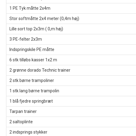
1 PE Tyk måtte 2x4m
Stor softmåtte 2x4 meter (0,4m høj)
Lille sort top 2x3m ( 0,m høj)
3 PE-felter 2x3m
Indspringskile PE måtte
6 stk tilløbs kasser 1x2 m
2 grønne dorado Technic trainer
2 stk børne trampoliner
1 stk lang børne trampolin
1 blå fjedre springbræt
Tarpan trainer
2 saltoplinte
2 indsprings stykker