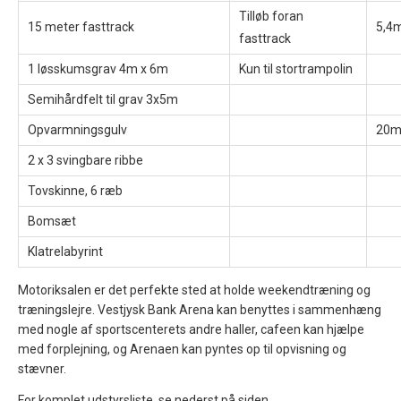
Tilløb foran
15 meter fasttrack
5,4
fasttrack
1 løsskumsgrav 4m x 6m
Kun til stortrampolin
Semihårdfelt til grav 3x5m
Opvarmningsgulv
20m
2 x 3 svingbare ribbe
Tovskinne, 6 ræb
Bomsæt
Klatrelabyrint
Motoriksalen er det perfekte sted at holde weekendtræning og
træningslejre.
Vestjysk Bank Arena kan benyttes i sammenhæng
med nogle af sportscenterets andre haller, cafeen kan hjælpe
med forplejning, og Arenaen kan pyntes op til opvisning og
stævner.
For komplet udstyrsliste, se nederst på siden