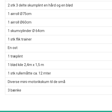
2 stk 3 delte skumplint en hård og en blød
1 airroll Ø75cm
1 airroll Ø60cm
1 skumcylinder Ø 64cm
1 stk flik trainer
En ost
1 træplint
1 blød kile 2,4m x 1,5 m
1 stk rullemåtte ca. 12 mter
Diverse mini-motorikskum til de små
3 bænke