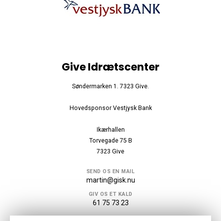
Give Idrætscenter
Søndermarken 1. 7323 Give.
Hovedsponsor Vestjysk Bank
Ikærhallen
Torvegade 75 B
7323 Give
SEND OS EN MAIL
martin@gisk.nu
GIV OS ET KALD
61 75 73 23