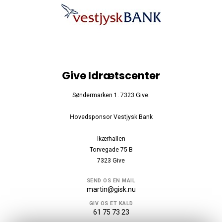
Give Idrætscenter
Søndermarken 1. 7323 Give.
Hovedsponsor Vestjysk Bank
Ikærhallen
Torvegade 75 B
7323 Give
SEND OS EN MAIL
martin@gisk.nu
GIV OS ET KALD
61 75 73 23